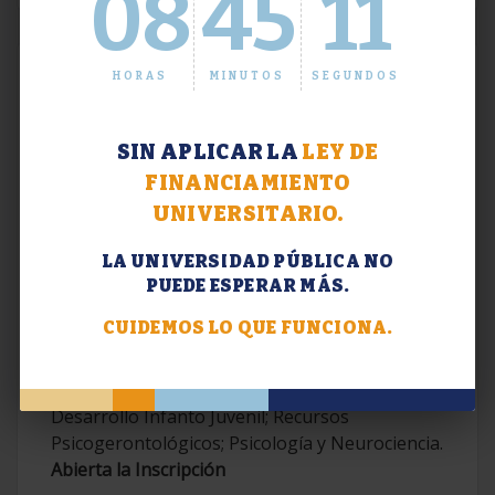
08
45
12
HORAS
MINUTOS
SEGUNDOS
SIN APLICAR LA
LEY DE
FINANCIAMIENTO
UNIVERSITARIO.
LA UNIVERSIDAD PÚBLICA NO
PUEDE ESPERAR MÁS.
Extensión. Diplomaturas 2026.
CUIDEMOS LO QUE FUNCIONA.
Terapias Cognitivo-Conductuales
Contemporáneas; Problemáticas en el
Desarrollo Infanto Juvenil; Recursos
Psicogerontológicos; Psicología y Neurociencia.
Abierta la Inscripción