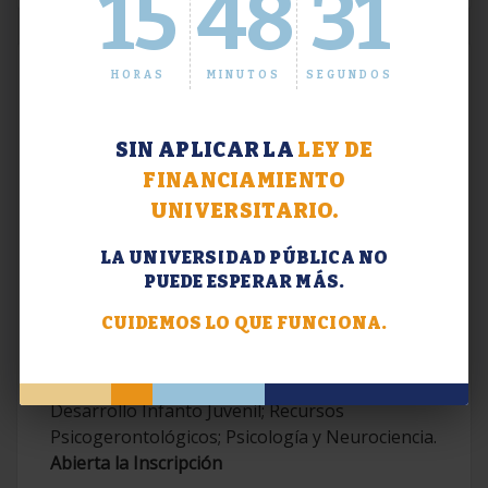
15
48
32
HORAS
MINUTOS
SEGUNDOS
SIN APLICAR LA
LEY DE
FINANCIAMIENTO
UNIVERSITARIO.
LA UNIVERSIDAD PÚBLICA NO
PUEDE ESPERAR MÁS.
Extensión. Diplomaturas 2026.
CUIDEMOS LO QUE FUNCIONA.
Terapias Cognitivo-Conductuales
Contemporáneas; Problemáticas en el
Desarrollo Infanto Juvenil; Recursos
Psicogerontológicos; Psicología y Neurociencia.
Abierta la Inscripción