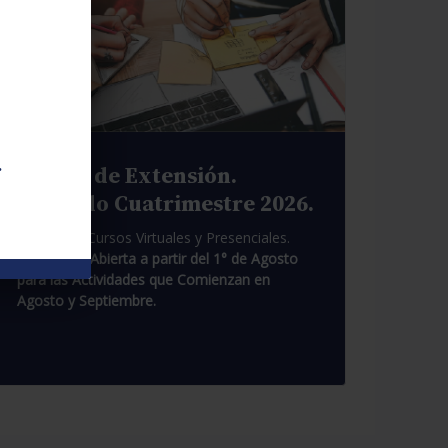
.
Cursos de Extensión.
Segundo Cuatrimestre 2026.
Pasantías. Cursos Virtuales y Presenciales.
Inscripción Abierta a partir del 1° de Agosto
para las Actividades que Comienzan en
Agosto y Septiembre.