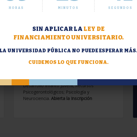
HORAS
MINUTOS
SEGUNDOS
SIN APLICAR LA
LEY DE
FINANCIAMIENTO UNIVERSITARIO.
LA UNIVERSIDAD PÚBLICA NO PUEDE ESPERAR MÁS
Extensión. Diplomaturas
2026.
CUIDEMOS LO QUE FUNCIONA.
Terapias Cognitivo-Conductuales
Contemporáneas; Problemáticas en el
Desarrollo Infanto Juvenil; Recursos
Psicogerontológicos; Psicología y
Neurociencia.
Abierta la Inscripción