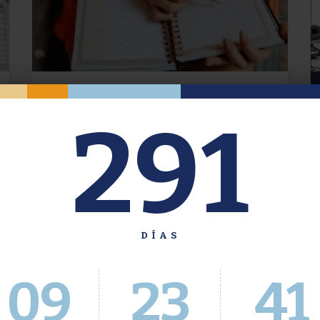
Oferta de Grado. Segundo
291
Cuatrimestre 2026.
Inscripción del 30 de julio al 4 de agosto a
través del Sistema Académico
DÍAS
09
23
41