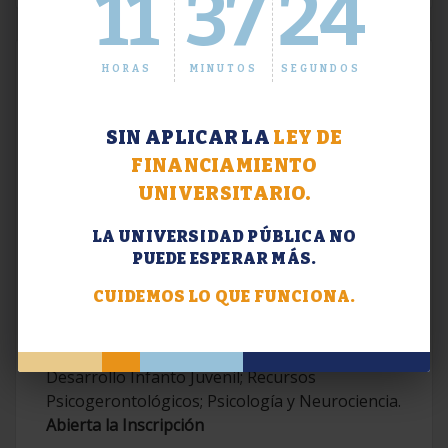
11
37
25
HORAS
MINUTOS
SEGUNDOS
SIN APLICAR LA
LEY DE
FINANCIAMIENTO
UNIVERSITARIO.
LA UNIVERSIDAD PÚBLICA NO
PUEDE ESPERAR MÁS.
Extensión. Diplomaturas 2026.
CUIDEMOS LO QUE FUNCIONA.
Terapias Cognitivo-Conductuales
Contemporáneas; Problemáticas en el
Desarrollo Infanto Juvenil; Recursos
Psicogerontológicos; Psicología y Neurociencia.
Abierta la Inscripción