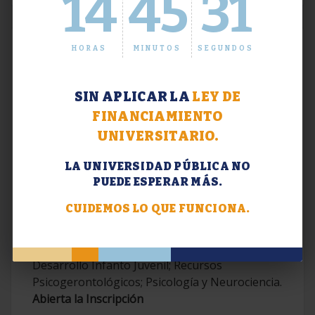
14
45
32
HORAS
MINUTOS
SEGUNDOS
SIN APLICAR LA
LEY DE
FINANCIAMIENTO
UNIVERSITARIO.
LA UNIVERSIDAD PÚBLICA NO
PUEDE ESPERAR MÁS.
Extensión. Diplomaturas 2026.
CUIDEMOS LO QUE FUNCIONA.
Terapias Cognitivo-Conductuales
Contemporáneas; Problemáticas en el
Desarrollo Infanto Juvenil; Recursos
Psicogerontológicos; Psicología y Neurociencia.
Abierta la Inscripción