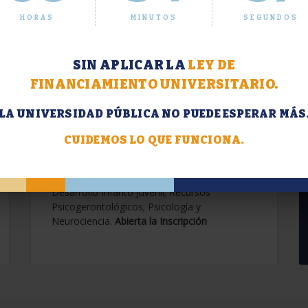
HORAS
MINUTOS
SEGUNDOS
SIN APLICAR LA
LEY DE
FINANCIAMIENTO UNIVERSITARIO.
LA UNIVERSIDAD PÚBLICA NO PUEDE ESPERAR MÁS
Extensión. Diplomaturas
2026.
CUIDEMOS LO QUE FUNCIONA.
Terapias Cognitivo-Conductuales
Contemporáneas; Problemáticas en el
Desarrollo Infanto Juvenil; Recursos
Psicogerontológicos; Psicología y
Neurociencia.
Abierta la Inscripción