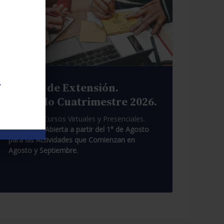
.
Cursos de Extensión.
Segundo Cuatrimestre 2026.
Pasantías. Cursos Virtuales y Presenciales.
Inscripción Abierta a partir del 1° de Agosto
para las Actividades que Comienzan en
Agosto y Septiembre.