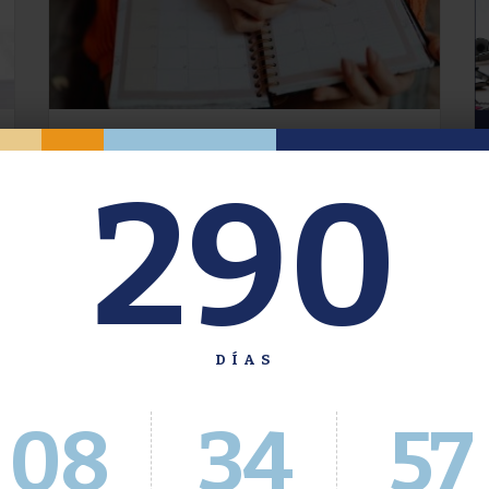
Oferta de Grado. Segundo
290
Cuatrimestre 2026.
Inscripción del 30 de julio al 4 de agosto a
través del Sistema Académico
DÍAS
08
34
58