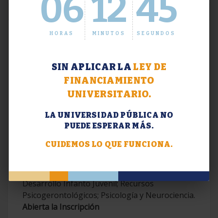
06
12
46
HORAS
MINUTOS
SEGUNDOS
SIN APLICAR LA
LEY DE
FINANCIAMIENTO
UNIVERSITARIO.
LA UNIVERSIDAD PÚBLICA NO
PUEDE ESPERAR MÁS.
Extensión. Diplomaturas 2026.
CUIDEMOS LO QUE FUNCIONA.
Terapias Cognitivo-Conductuales
Contemporáneas; Problemáticas en el
Desarrollo Infanto Juvenil; Recursos
Psicogerontológicos; Psicología y Neurociencia.
Abierta la Inscripción