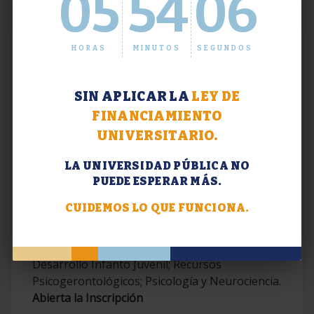
05
54
06
HORAS
MINUTOS
SEGUNDOS
SIN APLICAR LA
LEY DE
FINANCIAMIENTO
UNIVERSITARIO.
LA UNIVERSIDAD PÚBLICA NO
PUEDE ESPERAR MÁS.
Extensión. Diplomaturas 2026.
CUIDEMOS LO QUE FUNCIONA.
Terapias Cognitivo-Conductuales
Contemporáneas; Problemáticas en el
Desarrollo Infanto Juvenil; Recursos
Psicogerontológicos; Psicología y Neurociencia.
Abierta la Inscripción