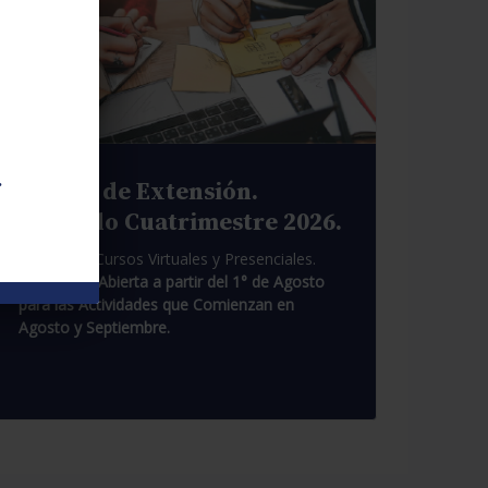
.
Cursos de Extensión.
Segundo Cuatrimestre 2026.
Pasantías. Cursos Virtuales y Presenciales.
Inscripción Abierta a partir del 1° de Agosto
para las Actividades que Comienzan en
Agosto y Septiembre.