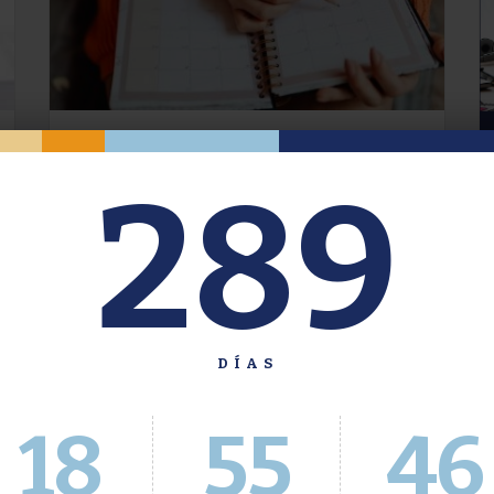
Oferta de Grado. Segundo
289
Cuatrimestre 2026.
Inscripción del 30 de julio al 4 de agosto a
través del Sistema Académico
DÍAS
18
55
47