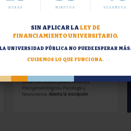
HORAS
MINUTOS
SEGUNDOS
SIN APLICAR LA
LEY DE
FINANCIAMIENTO UNIVERSITARIO.
LA UNIVERSIDAD PÚBLICA NO PUEDE ESPERAR MÁS
Extensión. Diplomaturas
2026.
CUIDEMOS LO QUE FUNCIONA.
Terapias Cognitivo-Conductuales
Contemporáneas; Problemáticas en el
Desarrollo Infanto Juvenil; Recursos
Psicogerontológicos; Psicología y
Neurociencia.
Abierta la Inscripción