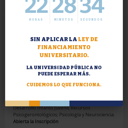
22
28
34
HORAS
MINUTOS
SEGUNDOS
SIN APLICAR LA
LEY DE
FINANCIAMIENTO
UNIVERSITARIO.
LA UNIVERSIDAD PÚBLICA NO
PUEDE ESPERAR MÁS.
Extensión. Diplomaturas 2026.
CUIDEMOS LO QUE FUNCIONA.
Terapias Cognitivo-Conductuales
Contemporáneas; Problemáticas en el
Desarrollo Infanto Juvenil; Recursos
Psicogerontológicos; Psicología y Neurociencia.
Abierta la Inscripción