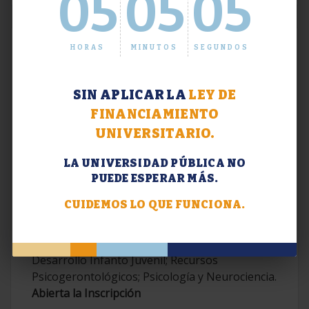
05
05
05
HORAS
MINUTOS
SEGUNDOS
SIN APLICAR LA
LEY DE
FINANCIAMIENTO
UNIVERSITARIO.
LA UNIVERSIDAD PÚBLICA NO
PUEDE ESPERAR MÁS.
Extensión. Diplomaturas 2026.
CUIDEMOS LO QUE FUNCIONA.
Terapias Cognitivo-Conductuales
Contemporáneas; Problemáticas en el
Desarrollo Infanto Juvenil; Recursos
Psicogerontológicos; Psicología y Neurociencia.
Abierta la Inscripción