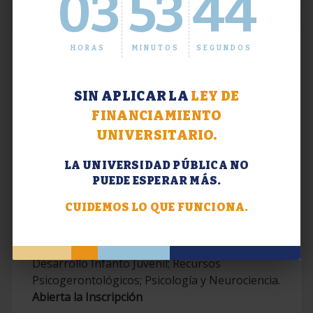
03
53
45
HORAS
MINUTOS
SEGUNDOS
SIN APLICAR LA
LEY DE
FINANCIAMIENTO
UNIVERSITARIO.
LA UNIVERSIDAD PÚBLICA NO
PUEDE ESPERAR MÁS.
Extensión. Diplomaturas 2026.
CUIDEMOS LO QUE FUNCIONA.
Terapias Cognitivo-Conductuales
Contemporáneas; Problemáticas en el
Desarrollo Infanto Juvenil; Recursos
Psicogerontológicos; Psicología y Neurociencia.
Abierta la Inscripción