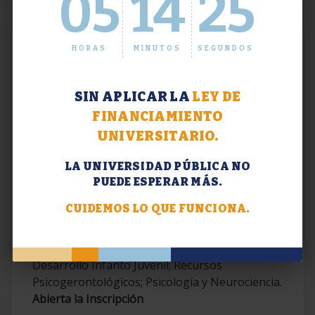
05
14
26
HORAS
MINUTOS
SEGUNDOS
SIN APLICAR LA
LEY DE
FINANCIAMIENTO
UNIVERSITARIO.
LA UNIVERSIDAD PÚBLICA NO
PUEDE ESPERAR MÁS.
Extensión. Diplomaturas 2026.
CUIDEMOS LO QUE FUNCIONA.
Terapias Cognitivo-Conductuales
Contemporáneas; Problemáticas en el
Desarrollo Infanto Juvenil; Recursos
Psicogerontológicos; Psicología y Neurociencia.
Abierta la Inscripción