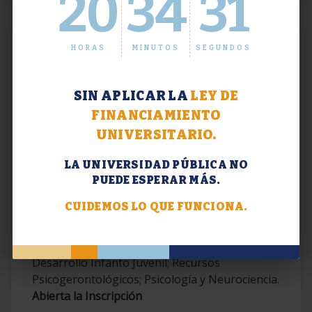
20
34
32
HORAS
MINUTOS
SEGUNDOS
SIN APLICAR LA
LEY DE
FINANCIAMIENTO
UNIVERSITARIO.
LA UNIVERSIDAD PÚBLICA NO
PUEDE ESPERAR MÁS.
Extensión. Diplomaturas 2026.
CUIDEMOS LO QUE FUNCIONA.
Terapias Cognitivo-Conductuales
Contemporáneas; Problemáticas en el
Desarrollo Infanto Juvenil; Recursos
Psicogerontológicos; Psicología y Neurociencia.
Abierta la Inscripción