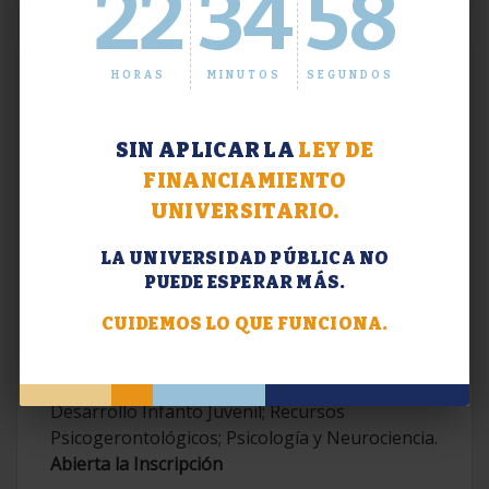
22
34
59
HORAS
MINUTOS
SEGUNDOS
SIN APLICAR LA
LEY DE
FINANCIAMIENTO
UNIVERSITARIO.
LA UNIVERSIDAD PÚBLICA NO
PUEDE ESPERAR MÁS.
Extensión. Diplomaturas 2026.
CUIDEMOS LO QUE FUNCIONA.
Terapias Cognitivo-Conductuales
Contemporáneas; Problemáticas en el
Desarrollo Infanto Juvenil; Recursos
Psicogerontológicos; Psicología y Neurociencia.
Abierta la Inscripción