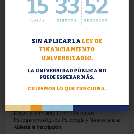
15
33
52
HORAS
MINUTOS
SEGUNDOS
SIN APLICAR LA
LEY DE
FINANCIAMIENTO
UNIVERSITARIO.
LA UNIVERSIDAD PÚBLICA NO
PUEDE ESPERAR MÁS.
Extensión. Diplomaturas 2026.
CUIDEMOS LO QUE FUNCIONA.
Terapias Cognitivo-Conductuales
Contemporáneas; Problemáticas en el
Desarrollo Infanto Juvenil; Recursos
Psicogerontológicos; Psicología y Neurociencia.
Abierta la Inscripción