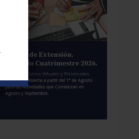
.
Cursos de Extensión.
Segundo Cuatrimestre 2026.
Pasantías. Cursos Virtuales y Presenciales.
Inscripción Abierta a partir del 1° de Agosto
para las Actividades que Comienzan en
Agosto y Septiembre.