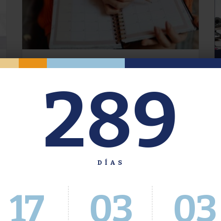
Oferta de Grado. Segundo
289
Cuatrimestre 2026.
Inscripción del 30 de julio al 4 de agosto a
través del Sistema Académico
DÍAS
17
03
04