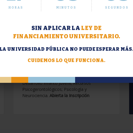
HORAS
MINUTOS
SEGUNDOS
SIN APLICAR LA
LEY DE
FINANCIAMIENTO UNIVERSITARIO.
LA UNIVERSIDAD PÚBLICA NO PUEDE ESPERAR MÁS
Extensión. Diplomaturas
2026.
CUIDEMOS LO QUE FUNCIONA.
Terapias Cognitivo-Conductuales
Contemporáneas; Problemáticas en el
Desarrollo Infanto Juvenil; Recursos
Psicogerontológicos; Psicología y
Neurociencia.
Abierta la Inscripción