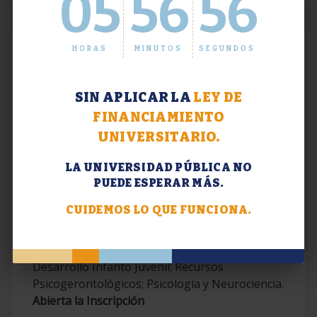
05
56
57
HORAS
MINUTOS
SEGUNDOS
SIN APLICAR LA
LEY DE
FINANCIAMIENTO
UNIVERSITARIO.
LA UNIVERSIDAD PÚBLICA NO
PUEDE ESPERAR MÁS.
Extensión. Diplomaturas 2026.
CUIDEMOS LO QUE FUNCIONA.
Terapias Cognitivo-Conductuales
Contemporáneas; Problemáticas en el
Desarrollo Infanto Juvenil; Recursos
Psicogerontológicos; Psicología y Neurociencia.
Abierta la Inscripción