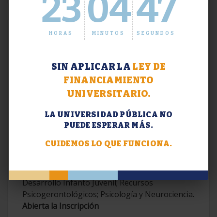
23
04
47
HORAS
MINUTOS
SEGUNDOS
SIN APLICAR LA
LEY DE
FINANCIAMIENTO
UNIVERSITARIO.
LA UNIVERSIDAD PÚBLICA NO
PUEDE ESPERAR MÁS.
Extensión. Diplomaturas 2026.
CUIDEMOS LO QUE FUNCIONA.
Terapias Cognitivo-Conductuales
Contemporáneas; Problemáticas en el
Desarrollo Infanto Juvenil; Recursos
Psicogerontológicos; Psicología y Neurociencia.
Abierta la Inscripción