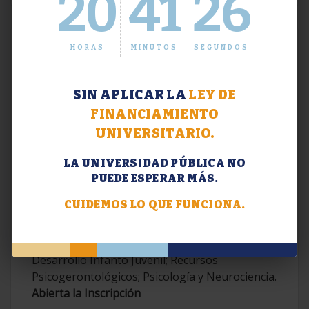
20
41
26
HORAS
MINUTOS
SEGUNDOS
SIN APLICAR LA
LEY DE
FINANCIAMIENTO
UNIVERSITARIO.
LA UNIVERSIDAD PÚBLICA NO
PUEDE ESPERAR MÁS.
Extensión. Diplomaturas 2026.
CUIDEMOS LO QUE FUNCIONA.
Terapias Cognitivo-Conductuales
Contemporáneas; Problemáticas en el
Desarrollo Infanto Juvenil; Recursos
Psicogerontológicos; Psicología y Neurociencia.
Abierta la Inscripción