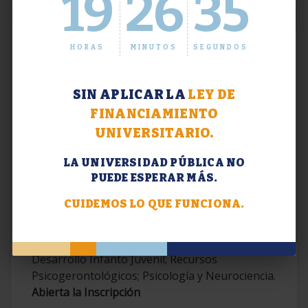
19
26
36
HORAS
MINUTOS
SEGUNDOS
SIN APLICAR LA
LEY DE
FINANCIAMIENTO
UNIVERSITARIO.
LA UNIVERSIDAD PÚBLICA NO
PUEDE ESPERAR MÁS.
Extensión. Diplomaturas 2026.
CUIDEMOS LO QUE FUNCIONA.
Terapias Cognitivo-Conductuales
Contemporáneas; Problemáticas en el
Desarrollo Infanto Juvenil; Recursos
Psicogerontológicos; Psicología y Neurociencia.
Abierta la Inscripción