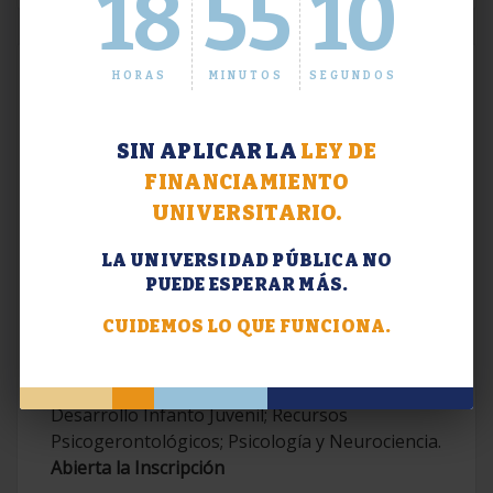
18
55
11
HORAS
MINUTOS
SEGUNDOS
SIN APLICAR LA
LEY DE
FINANCIAMIENTO
UNIVERSITARIO.
LA UNIVERSIDAD PÚBLICA NO
PUEDE ESPERAR MÁS.
Extensión. Diplomaturas 2026.
CUIDEMOS LO QUE FUNCIONA.
Terapias Cognitivo-Conductuales
Contemporáneas; Problemáticas en el
Desarrollo Infanto Juvenil; Recursos
Psicogerontológicos; Psicología y Neurociencia.
Abierta la Inscripción