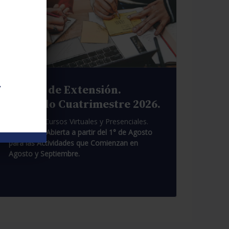
.
Cursos de Extensión.
Segundo Cuatrimestre 2026.
Pasantías. Cursos Virtuales y Presenciales.
Inscripción Abierta a partir del 1° de Agosto
para las Actividades que Comienzan en
Agosto y Septiembre.