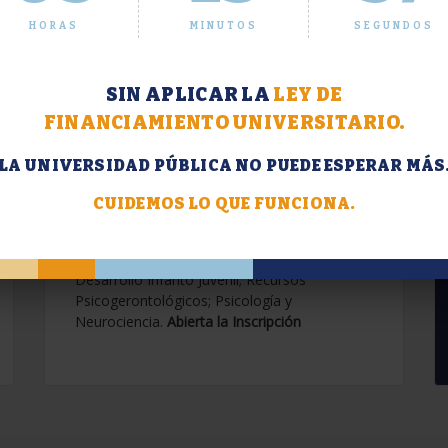
HORAS
MINUTOS
SEGUNDOS
SIN APLICAR LA
LEY DE
FINANCIAMIENTO UNIVERSITARIO.
LA UNIVERSIDAD PÚBLICA NO PUEDE ESPERAR MÁS
Extensión. Diplomaturas
2026.
CUIDEMOS LO QUE FUNCIONA.
Terapias Cognitivo-Conductuales
Contemporáneas; Problemáticas en el
Desarrollo Infanto Juvenil; Recursos
Psicogerontológicos; Psicología y
Neurociencia.
Abierta la Inscripción