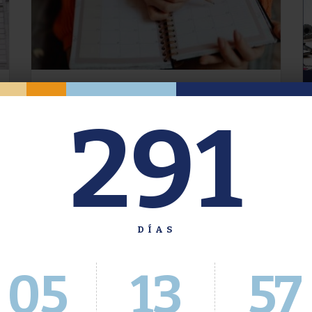
Oferta de Grado. Segundo
291
Cuatrimestre 2026.
Inscripción del 30 de julio al 4 de agosto a
través del Sistema Académico
DÍAS
05
13
57