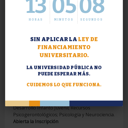
13
05
09
HORAS
MINUTOS
SEGUNDOS
SIN APLICAR LA
LEY DE
FINANCIAMIENTO
UNIVERSITARIO.
LA UNIVERSIDAD PÚBLICA NO
PUEDE ESPERAR MÁS.
Extensión. Diplomaturas 2026.
CUIDEMOS LO QUE FUNCIONA.
Terapias Cognitivo-Conductuales
Contemporáneas; Problemáticas en el
Desarrollo Infanto Juvenil; Recursos
Psicogerontológicos; Psicología y Neurociencia.
Abierta la Inscripción