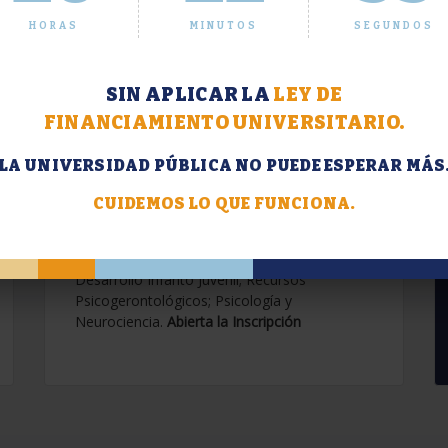
HORAS
MINUTOS
SEGUNDOS
SIN APLICAR LA
LEY DE
FINANCIAMIENTO UNIVERSITARIO.
LA UNIVERSIDAD PÚBLICA NO PUEDE ESPERAR MÁS
Extensión. Diplomaturas
2026.
CUIDEMOS LO QUE FUNCIONA.
Terapias Cognitivo-Conductuales
Contemporáneas; Problemáticas en el
Desarrollo Infanto Juvenil; Recursos
Psicogerontológicos; Psicología y
Neurociencia.
Abierta la Inscripción