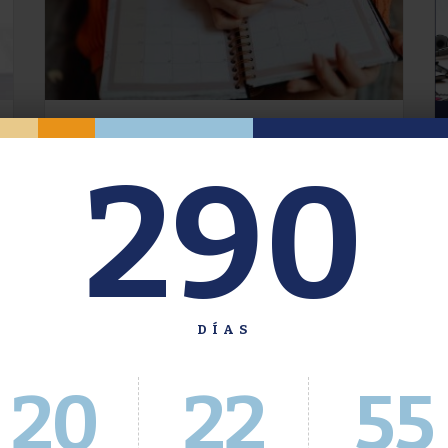
Oferta de Grado. Segundo
290
Cuatrimestre 2026.
Inscripción del 30 de julio al 4 de agosto a
través del Sistema Académico
DÍAS
20
22
56