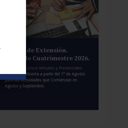
.
Cursos de Extensión.
Segundo Cuatrimestre 2026.
Pasantías. Cursos Virtuales y Presenciales.
Inscripción Abierta a partir del 1° de Agosto
para las Actividades que Comienzan en
Agosto y Septiembre.