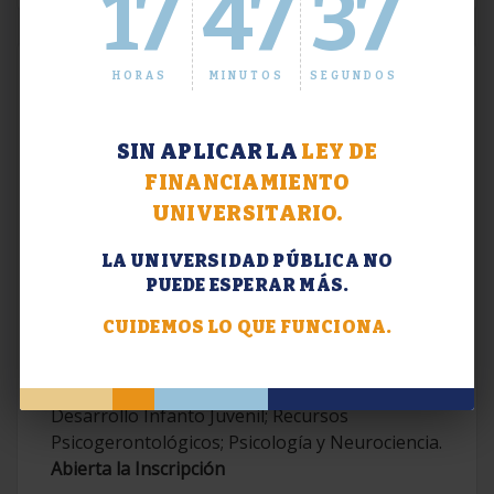
17
47
38
HORAS
MINUTOS
SEGUNDOS
SIN APLICAR LA
LEY DE
FINANCIAMIENTO
UNIVERSITARIO.
LA UNIVERSIDAD PÚBLICA NO
PUEDE ESPERAR MÁS.
Extensión. Diplomaturas 2026.
CUIDEMOS LO QUE FUNCIONA.
Terapias Cognitivo-Conductuales
Contemporáneas; Problemáticas en el
Desarrollo Infanto Juvenil; Recursos
Psicogerontológicos; Psicología y Neurociencia.
Abierta la Inscripción