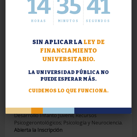
14
35
42
HORAS
MINUTOS
SEGUNDOS
SIN APLICAR LA
LEY DE
FINANCIAMIENTO
UNIVERSITARIO.
LA UNIVERSIDAD PÚBLICA NO
PUEDE ESPERAR MÁS.
Extensión. Diplomaturas 2026.
CUIDEMOS LO QUE FUNCIONA.
Terapias Cognitivo-Conductuales
Contemporáneas; Problemáticas en el
Desarrollo Infanto Juvenil; Recursos
Psicogerontológicos; Psicología y Neurociencia.
Abierta la Inscripción