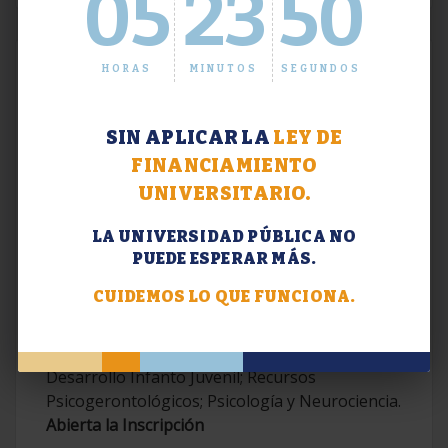
05
23
51
HORAS
MINUTOS
SEGUNDOS
SIN APLICAR LA
LEY DE
FINANCIAMIENTO
UNIVERSITARIO.
LA UNIVERSIDAD PÚBLICA NO
PUEDE ESPERAR MÁS.
Extensión. Diplomaturas 2026.
CUIDEMOS LO QUE FUNCIONA.
Terapias Cognitivo-Conductuales
Contemporáneas; Problemáticas en el
Desarrollo Infanto Juvenil; Recursos
Psicogerontológicos; Psicología y Neurociencia.
Abierta la Inscripción