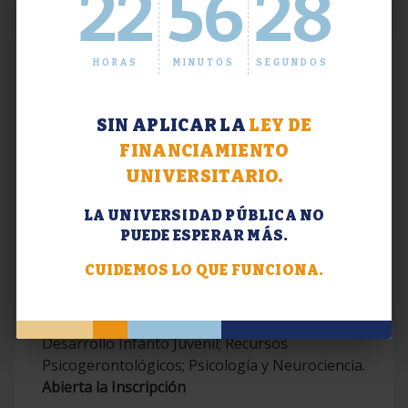
22
56
29
HORAS
MINUTOS
SEGUNDOS
SIN APLICAR LA
LEY DE
FINANCIAMIENTO
UNIVERSITARIO.
LA UNIVERSIDAD PÚBLICA NO
PUEDE ESPERAR MÁS.
Extensión. Diplomaturas 2026.
CUIDEMOS LO QUE FUNCIONA.
Terapias Cognitivo-Conductuales
Contemporáneas; Problemáticas en el
Desarrollo Infanto Juvenil; Recursos
Psicogerontológicos; Psicología y Neurociencia.
Abierta la Inscripción