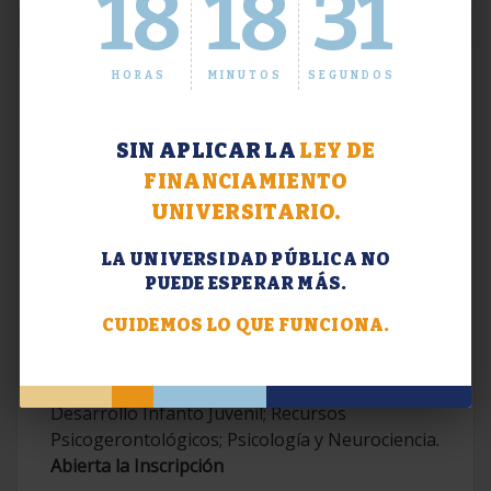
18
18
32
HORAS
MINUTOS
SEGUNDOS
SIN APLICAR LA
LEY DE
FINANCIAMIENTO
UNIVERSITARIO.
LA UNIVERSIDAD PÚBLICA NO
PUEDE ESPERAR MÁS.
Extensión. Diplomaturas 2026.
CUIDEMOS LO QUE FUNCIONA.
Terapias Cognitivo-Conductuales
Contemporáneas; Problemáticas en el
Desarrollo Infanto Juvenil; Recursos
Psicogerontológicos; Psicología y Neurociencia.
Abierta la Inscripción