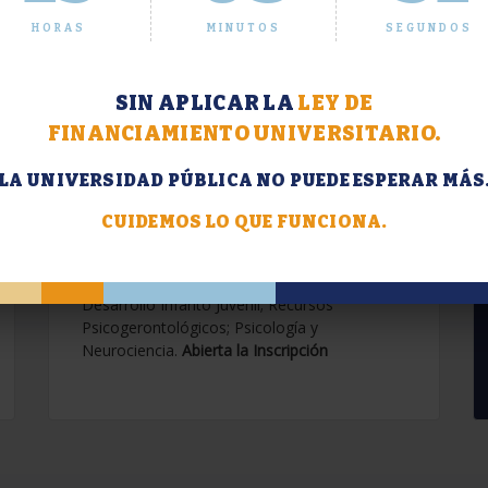
HORAS
MINUTOS
SEGUNDOS
SIN APLICAR LA
LEY DE
FINANCIAMIENTO UNIVERSITARIO.
LA UNIVERSIDAD PÚBLICA NO PUEDE ESPERAR MÁS
Extensión. Diplomaturas
2026.
CUIDEMOS LO QUE FUNCIONA.
Terapias Cognitivo-Conductuales
Contemporáneas; Problemáticas en el
Desarrollo Infanto Juvenil; Recursos
Psicogerontológicos; Psicología y
Neurociencia.
Abierta la Inscripción