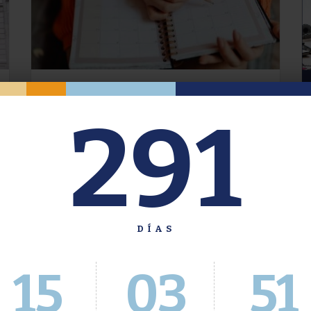
Oferta de Grado. Segundo
291
Cuatrimestre 2026.
Inscripción del 30 de julio al 4 de agosto a
través del Sistema Académico
DÍAS
15
03
52