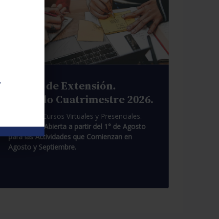
.
Cursos de Extensión.
Segundo Cuatrimestre 2026.
Pasantías. Cursos Virtuales y Presenciales.
Inscripción Abierta a partir del 1° de Agosto
para las Actividades que Comienzan en
Agosto y Septiembre.