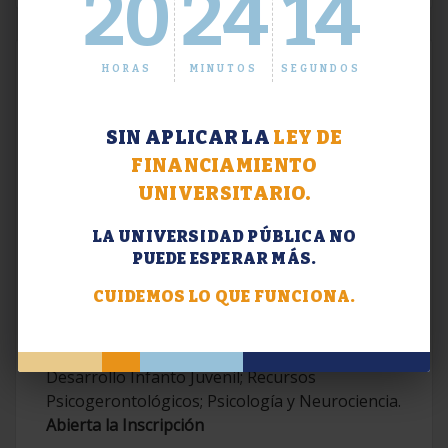
20
24
15
HORAS
MINUTOS
SEGUNDOS
SIN APLICAR LA
LEY DE
FINANCIAMIENTO
UNIVERSITARIO.
LA UNIVERSIDAD PÚBLICA NO
PUEDE ESPERAR MÁS.
Extensión. Diplomaturas 2026.
CUIDEMOS LO QUE FUNCIONA.
Terapias Cognitivo-Conductuales
Contemporáneas; Problemáticas en el
Desarrollo Infanto Juvenil; Recursos
Psicogerontológicos; Psicología y Neurociencia.
Abierta la Inscripción