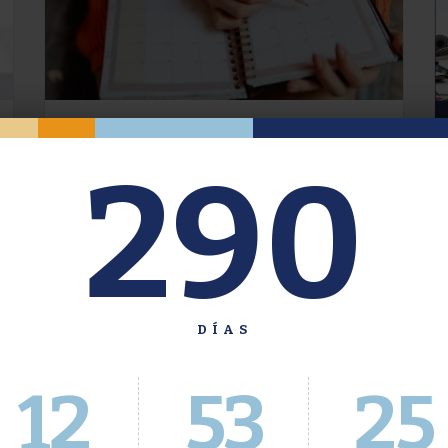
Oferta de Grado. Segundo
290
Cuatrimestre 2026.
Inscripción del 30 de julio al 4 de agosto a
través del Sistema Académico
DÍAS
12
53
25