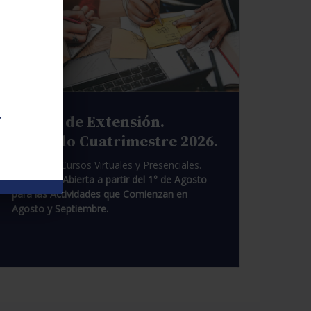
.
Cursos de Extensión.
Segundo Cuatrimestre 2026.
Pasantías. Cursos Virtuales y Presenciales.
Inscripción Abierta a partir del 1° de Agosto
para las Actividades que Comienzan en
Agosto y Septiembre.