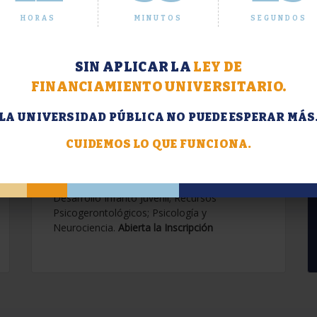
HORAS
MINUTOS
SEGUNDOS
SIN APLICAR LA
LEY DE
FINANCIAMIENTO UNIVERSITARIO.
LA UNIVERSIDAD PÚBLICA NO PUEDE ESPERAR MÁS
Extensión. Diplomaturas
2026.
CUIDEMOS LO QUE FUNCIONA.
Terapias Cognitivo-Conductuales
Contemporáneas; Problemáticas en el
Desarrollo Infanto Juvenil; Recursos
Psicogerontológicos; Psicología y
Neurociencia.
Abierta la Inscripción