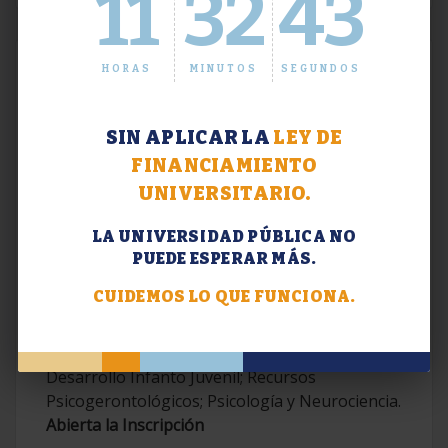
11
32
43
HORAS
MINUTOS
SEGUNDOS
SIN APLICAR LA
LEY DE
FINANCIAMIENTO
UNIVERSITARIO.
LA UNIVERSIDAD PÚBLICA NO
PUEDE ESPERAR MÁS.
Extensión. Diplomaturas 2026.
CUIDEMOS LO QUE FUNCIONA.
Terapias Cognitivo-Conductuales
Contemporáneas; Problemáticas en el
Desarrollo Infanto Juvenil; Recursos
Psicogerontológicos; Psicología y Neurociencia.
Abierta la Inscripción