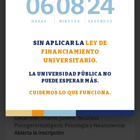
06
08
25
HORAS
MINUTOS
SEGUNDOS
SIN APLICAR LA
LEY DE
FINANCIAMIENTO
UNIVERSITARIO.
LA UNIVERSIDAD PÚBLICA NO
PUEDE ESPERAR MÁS.
Extensión. Diplomaturas 2026.
CUIDEMOS LO QUE FUNCIONA.
Terapias Cognitivo-Conductuales
Contemporáneas; Problemáticas en el
Desarrollo Infanto Juvenil; Recursos
Psicogerontológicos; Psicología y Neurociencia.
Abierta la Inscripción