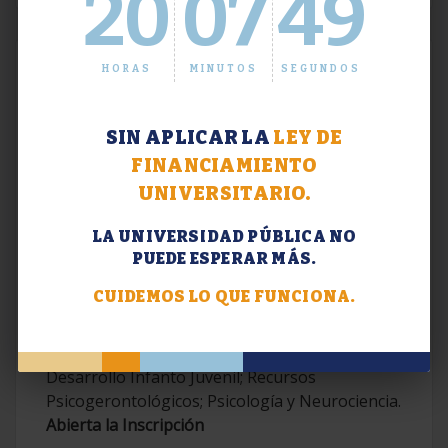
20
07
50
HORAS
MINUTOS
SEGUNDOS
SIN APLICAR LA
LEY DE
FINANCIAMIENTO
UNIVERSITARIO.
LA UNIVERSIDAD PÚBLICA NO
PUEDE ESPERAR MÁS.
Extensión. Diplomaturas 2026.
CUIDEMOS LO QUE FUNCIONA.
Terapias Cognitivo-Conductuales
Contemporáneas; Problemáticas en el
Desarrollo Infanto Juvenil; Recursos
Psicogerontológicos; Psicología y Neurociencia.
Abierta la Inscripción