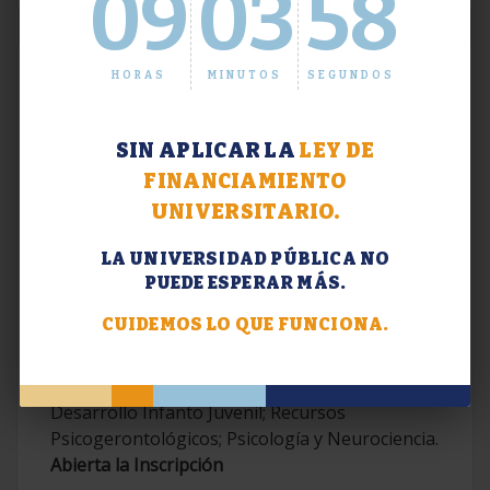
09
03
59
HORAS
MINUTOS
SEGUNDOS
SIN APLICAR LA
LEY DE
FINANCIAMIENTO
UNIVERSITARIO.
LA UNIVERSIDAD PÚBLICA NO
PUEDE ESPERAR MÁS.
Extensión. Diplomaturas 2026.
CUIDEMOS LO QUE FUNCIONA.
Terapias Cognitivo-Conductuales
Contemporáneas; Problemáticas en el
Desarrollo Infanto Juvenil; Recursos
Psicogerontológicos; Psicología y Neurociencia.
Abierta la Inscripción