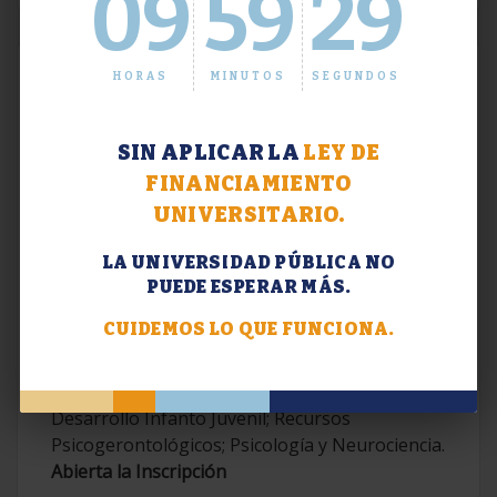
09
59
30
HORAS
MINUTOS
SEGUNDOS
SIN APLICAR LA
LEY DE
FINANCIAMIENTO
UNIVERSITARIO.
LA UNIVERSIDAD PÚBLICA NO
PUEDE ESPERAR MÁS.
Extensión. Diplomaturas 2026.
CUIDEMOS LO QUE FUNCIONA.
Terapias Cognitivo-Conductuales
Contemporáneas; Problemáticas en el
Desarrollo Infanto Juvenil; Recursos
Psicogerontológicos; Psicología y Neurociencia.
Abierta la Inscripción