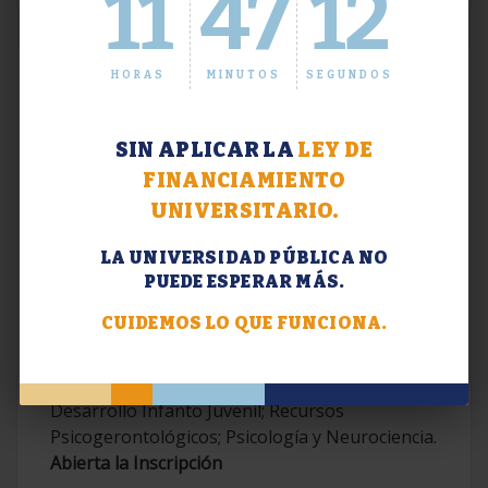
11
47
13
HORAS
MINUTOS
SEGUNDOS
SIN APLICAR LA
LEY DE
FINANCIAMIENTO
UNIVERSITARIO.
LA UNIVERSIDAD PÚBLICA NO
PUEDE ESPERAR MÁS.
Extensión. Diplomaturas 2026.
CUIDEMOS LO QUE FUNCIONA.
Terapias Cognitivo-Conductuales
Contemporáneas; Problemáticas en el
Desarrollo Infanto Juvenil; Recursos
Psicogerontológicos; Psicología y Neurociencia.
Abierta la Inscripción