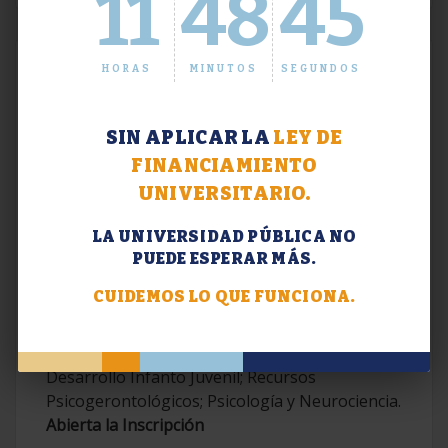
11
48
46
HORAS
MINUTOS
SEGUNDOS
SIN APLICAR LA
LEY DE
FINANCIAMIENTO
UNIVERSITARIO.
LA UNIVERSIDAD PÚBLICA NO
PUEDE ESPERAR MÁS.
Extensión. Diplomaturas 2026.
CUIDEMOS LO QUE FUNCIONA.
Terapias Cognitivo-Conductuales
Contemporáneas; Problemáticas en el
Desarrollo Infanto Juvenil; Recursos
Psicogerontológicos; Psicología y Neurociencia.
Abierta la Inscripción