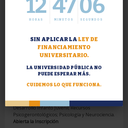
12
47
06
HORAS
MINUTOS
SEGUNDOS
SIN APLICAR LA
LEY DE
FINANCIAMIENTO
UNIVERSITARIO.
LA UNIVERSIDAD PÚBLICA NO
PUEDE ESPERAR MÁS.
Extensión. Diplomaturas 2026.
CUIDEMOS LO QUE FUNCIONA.
Terapias Cognitivo-Conductuales
Contemporáneas; Problemáticas en el
Desarrollo Infanto Juvenil; Recursos
Psicogerontológicos; Psicología y Neurociencia.
Abierta la Inscripción