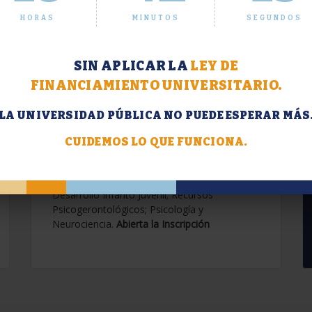
HORAS
MINUTOS
SEGUNDOS
SIN APLICAR LA
LEY DE
FINANCIAMIENTO UNIVERSITARIO.
LA UNIVERSIDAD PÚBLICA NO PUEDE ESPERAR MÁS
Extensión. Diplomaturas
2026.
CUIDEMOS LO QUE FUNCIONA.
Terapias Cognitivo-Conductuales
Contemporáneas; Problemáticas en el
Desarrollo Infanto Juvenil; Recursos
Psicogerontológicos; Psicología y
Neurociencia.
Abierta la Inscripción