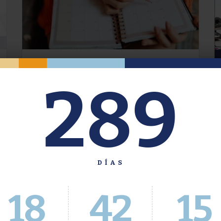
Oferta de Grado. Segundo
289
Cuatrimestre 2026.
Inscripción del 30 de julio al 4 de agosto a
través del Sistema Académico
DÍAS
18
42
16