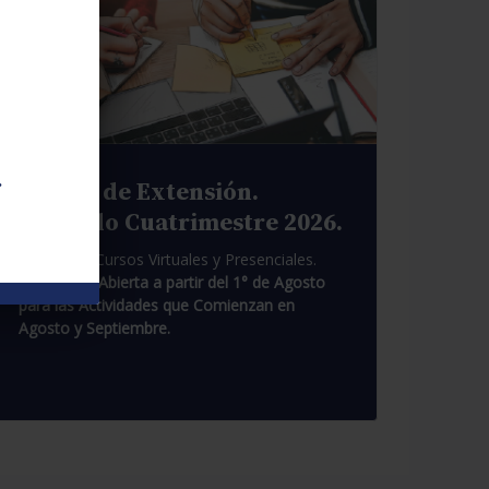
.
Cursos de Extensión.
Segundo Cuatrimestre 2026.
Pasantías. Cursos Virtuales y Presenciales.
Inscripción Abierta a partir del 1° de Agosto
para las Actividades que Comienzan en
Agosto y Septiembre.