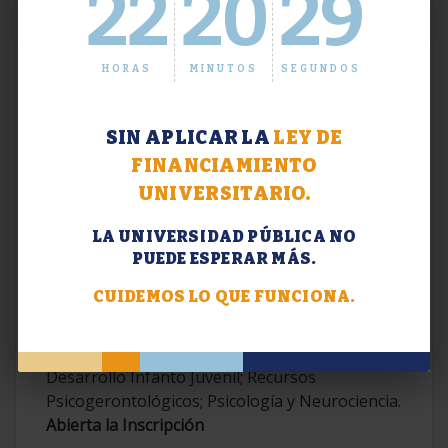
22
20
30
HORAS
MINUTOS
SEGUNDOS
SIN APLICAR LA
LEY DE
FINANCIAMIENTO
UNIVERSITARIO.
LA UNIVERSIDAD PÚBLICA NO
PUEDE ESPERAR MÁS.
Extensión. Diplomaturas 2026.
CUIDEMOS LO QUE FUNCIONA.
Terapias Cognitivo-Conductuales
Contemporáneas; Problemáticas en el
Desarrollo Infanto Juvenil; Recursos
Psicogerontológicos; Psicología y Neurociencia.
Abierta la Inscripción