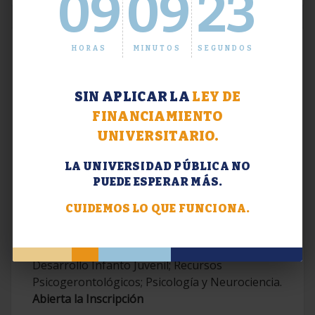
09
09
24
HORAS
MINUTOS
SEGUNDOS
SIN APLICAR LA
LEY DE
FINANCIAMIENTO
UNIVERSITARIO.
LA UNIVERSIDAD PÚBLICA NO
PUEDE ESPERAR MÁS.
Extensión. Diplomaturas 2026.
CUIDEMOS LO QUE FUNCIONA.
Terapias Cognitivo-Conductuales
Contemporáneas; Problemáticas en el
Desarrollo Infanto Juvenil; Recursos
Psicogerontológicos; Psicología y Neurociencia.
Abierta la Inscripción