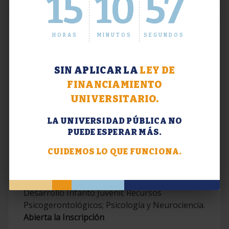
15
10
58
HORAS
MINUTOS
SEGUNDOS
SIN APLICAR LA
LEY DE
FINANCIAMIENTO
UNIVERSITARIO.
LA UNIVERSIDAD PÚBLICA NO
PUEDE ESPERAR MÁS.
Extensión. Diplomaturas 2026.
CUIDEMOS LO QUE FUNCIONA.
Terapias Cognitivo-Conductuales
Contemporáneas; Problemáticas en el
Desarrollo Infanto Juvenil; Recursos
Psicogerontológicos; Psicología y Neurociencia.
Abierta la Inscripción