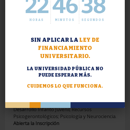
22
46
38
HORAS
MINUTOS
SEGUNDOS
SIN APLICAR LA
LEY DE
FINANCIAMIENTO
UNIVERSITARIO.
LA UNIVERSIDAD PÚBLICA NO
PUEDE ESPERAR MÁS.
Extensión. Diplomaturas 2026.
CUIDEMOS LO QUE FUNCIONA.
Terapias Cognitivo-Conductuales
Contemporáneas; Problemáticas en el
Desarrollo Infanto Juvenil; Recursos
Psicogerontológicos; Psicología y Neurociencia.
Abierta la Inscripción