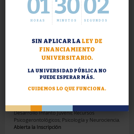
01
30
03
HORAS
MINUTOS
SEGUNDOS
SIN APLICAR LA
LEY DE
FINANCIAMIENTO
UNIVERSITARIO.
LA UNIVERSIDAD PÚBLICA NO
PUEDE ESPERAR MÁS.
Extensión. Diplomaturas 2026.
CUIDEMOS LO QUE FUNCIONA.
Terapias Cognitivo-Conductuales
Contemporáneas; Problemáticas en el
Desarrollo Infanto Juvenil; Recursos
Psicogerontológicos; Psicología y Neurociencia.
Abierta la Inscripción