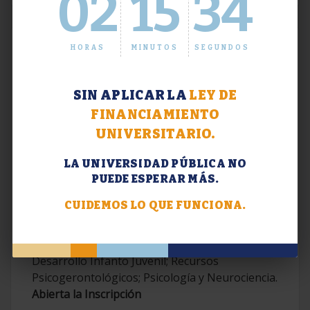
02
15
35
HORAS
MINUTOS
SEGUNDOS
SIN APLICAR LA
LEY DE
FINANCIAMIENTO
UNIVERSITARIO.
LA UNIVERSIDAD PÚBLICA NO
PUEDE ESPERAR MÁS.
Extensión. Diplomaturas 2026.
CUIDEMOS LO QUE FUNCIONA.
Terapias Cognitivo-Conductuales
Contemporáneas; Problemáticas en el
Desarrollo Infanto Juvenil; Recursos
Psicogerontológicos; Psicología y Neurociencia.
Abierta la Inscripción