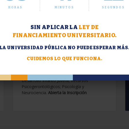
HORAS
MINUTOS
SEGUNDOS
SIN APLICAR LA
LEY DE
FINANCIAMIENTO UNIVERSITARIO.
LA UNIVERSIDAD PÚBLICA NO PUEDE ESPERAR MÁS
Extensión. Diplomaturas
2026.
CUIDEMOS LO QUE FUNCIONA.
Terapias Cognitivo-Conductuales
Contemporáneas; Problemáticas en el
Desarrollo Infanto Juvenil; Recursos
Psicogerontológicos; Psicología y
Neurociencia.
Abierta la Inscripción