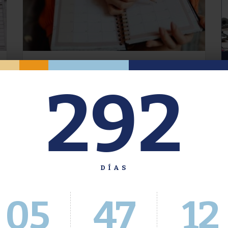
Oferta de Grado. Segundo
292
Cuatrimestre 2026.
Inscripción del 30 de julio al 4 de agosto a
través del Sistema Académico
DÍAS
05
47
13