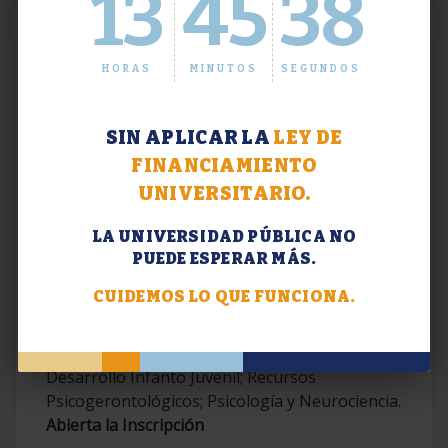
13
45
39
HORAS
MINUTOS
SEGUNDOS
SIN APLICAR LA
LEY DE
FINANCIAMIENTO
UNIVERSITARIO.
LA UNIVERSIDAD PÚBLICA NO
PUEDE ESPERAR MÁS.
Extensión. Diplomaturas 2026.
CUIDEMOS LO QUE FUNCIONA.
Terapias Cognitivo-Conductuales
Contemporáneas; Problemáticas en el
Desarrollo Infanto Juvenil; Recursos
Psicogerontológicos; Psicología y Neurociencia.
Abierta la Inscripción